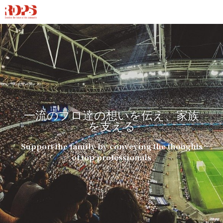
一流のプロ達の想いを伝え、家族
を支える
Support the family by conveying the thoughts
of top professionals